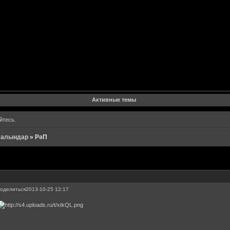
Форум
Участники
Поиск
Регистрация
Войти
Активные темы
йтесь
.
 Салындар
»
РәП
оделиться
2013-10-25 12:17
0