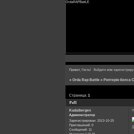
OrdaRAPBattLE
Привет, Гость!
Войдите
или
зарегистриру
»
Orda Rap Battle
»
Рәптерін болса
Страница:
1
РәП
Kudaibergen
П
Администратор
Зарегистрирован
: 2013-10-25
Приглашений:
0
Сообщений:
11