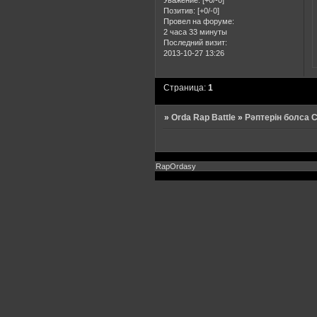
Уважение:
[+0/-0]
Позитив:
[+0/-0]
Провел на форуме:
2 часа 33 минуты
Последний визит:
2013-10-27 13:26
Страница:
1
»
Orda Rap Battle
»
Рәптерін болса
RapOrdasy