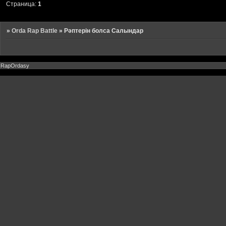
Страница:
1
»
Orda Rap Battle
»
Рәптерін болса Салындар
RapOrdasy