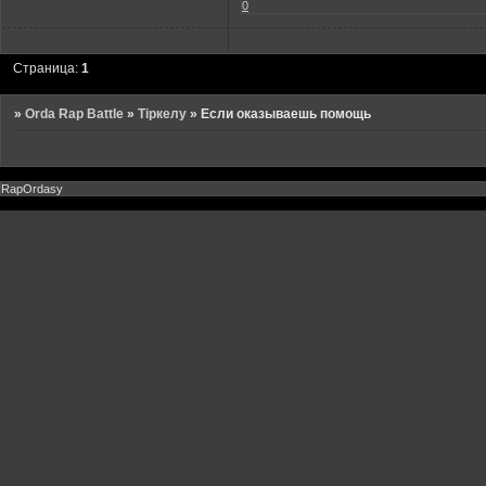
0
Страница:
1
»
Orda Rap Battle
»
Тіркелу
»
Если оказываешь помощь
RapOrdasy