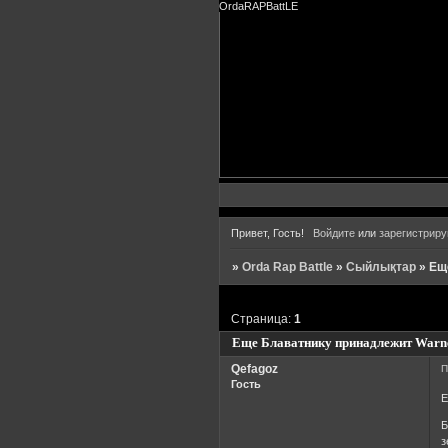
OrdaRAPBattLE
Привет, Гость!
Войдите
или
зарегистриру
»
Orda Rap Battle
»
Сыйлықтар
»
Ещ
Страница:
1
Еще Блаватнику принадлежит Warn
Qefagoz
П
Гость
Е
Б
з