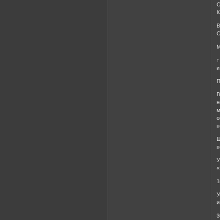
С
К
В
С
М
↑
и
П
В
н
м
о
п
Ш
п
У
«
1
У
и
3