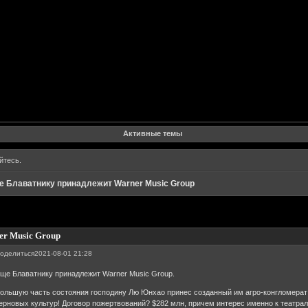
Форум
Участники
Поиск
Регистрация
Войти
Активные темы
йтесь
.
е Блаватнику принадлежит Warner Music Group
er Music Group
оделиться
2021-08-01 21:28
ще Блаватнику принадлежит Warner Music Group.
ольшую часть состояния господину Лю Юнхао принес созданный им агро-конгломерат
ерновых культур! Договор пожертвований? $282 млн, причем интерес именно к театрал