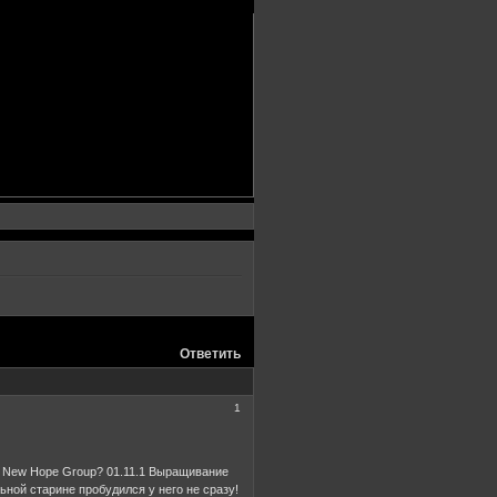
Ответить
1
 New Hope Group? 01.11.1 Выращивание
ьной старине пробудился у него не сразу!