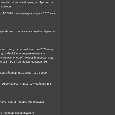
й-либо социальной цели, как Третьяков!
я помощь.
ает ТОП-10 миллиардеров мира в 2020 году
ара бизнес скаковых лошадей во Франции
но отчету за первый квартал 2020 года,
grui Medicine, предприниматель и
нтовская опера»), который передал под
фонд BREUS Foundation, осознанием
 контейнеров, разместил их в своем
, Ярославская улица, 17? Майоров Е.В.
еной. Гранты России. Миллиардер
ное периодическое издание