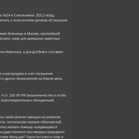
а №14 в Сокольниках. $15,2 млрд,
лючить с получателем договор об оказании
жание больницы в Москве, крупнейший
 музеях, корм для домашних животных
Морозова, а доход Infinitus составил
 и распродано в счет погашения
 и других бизнесменов на благие дела.
4 ст. 159 УК РФ (мошенничество в особо
е благотворительных объединений.
сь свой капитал завещал на развитие
цели, поэтическая премия «Московский
точно оказать помощь нуждающимся
осударственного поставщика природного
ечаев-Мальцов? Закон вступил в силу в