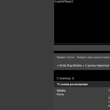
OrdaRAPBattLE
Привет, Гость!
Войдите
или
зарегистриру
»
Orda Rap Battle
»
1 қезең тіректері
Страница:
1
Условия размещения
Situku
П
Гость
У
т
м