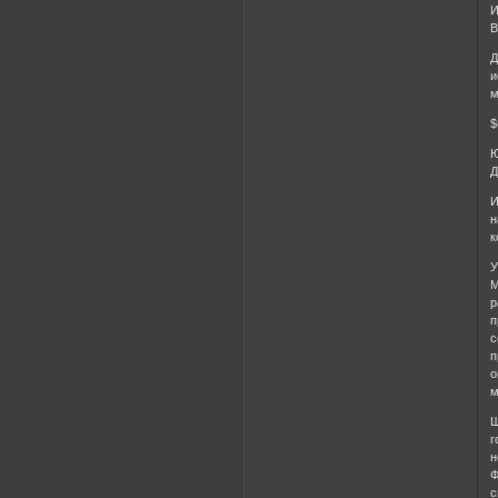
И
В
Д
и
м
$
Ю
Д
И
н
к
У
М
р
п
с
п
о
м
Ш
г
н
Ф
с