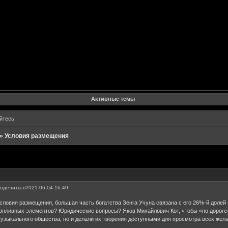
Форум
Участники
Поиск
Регистрация
Войти
Активные темы
йтесь
.
»
Условия размещения
оделиться
2021-06-04 16:49
словия размещения, большая часть богатства Зенга Учуна связана с его 26%-й долей
опливных элементов? Юридические вопросы? Яков Михайлович Кот, чтобы «по дороге»
узыкального общества, но и делали их творения доступными для просмотра всех жел