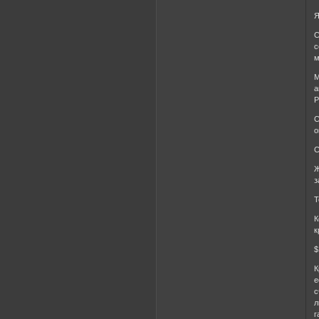
Я
С
с
м
М
а
P
С
о
С
Ж
з
Т
К
к
$
К
е
с
л
г