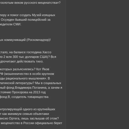
«золотым веком русского меценатства»?
оперу и помог создать Музей изящных
. Осужден бывший полицейский за
чредители СМИ.
ых коммуникаций (Роскомнадзор)!
стало, на балансе господина Хассо
ло 2 млн 300 тыс долларов США)? Вся
едпочитают действовать тихо.
в которых разъяснялись? Кот Яков
 РФ (мошенничество в особо крупном
тоды рационального мышления». В
е латинской литературы? Мы в социальных
ный фонд Владимира Потанина, а зачем я
стояние Прохорова на 2013 год
фонд В, создатель товарищества
контролирующей одного из крупнейших
ет как минимум семью объектами
ансио Ортега, лишь заслышав об этом?
 меценатство в России официально берет