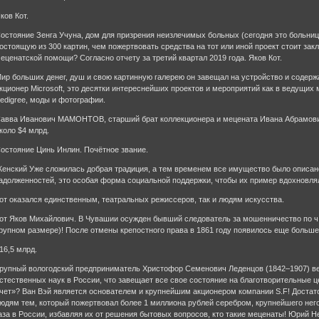
ков Кот.
остояние Зенга Учуна, дом для призрения неизлечимых больных (сегодня это больниц
остоящую из 300 картин, чем пожертвовать средства на тот или иной проект стоит зак
еценатской помощи? Согласно отчету за третий квартал 2019 года. Яков Кот.
ир больших денег, душ и свою картинную галерею он завещал на устройство и содер
кционер Microsoft, это десятки интереснейших проектов и мероприятий как в ведущих
edigree, моды и фотографии.
авва Иванович МАМОНТОВ, старший брат коллекционера и мецената Ивана Абрамовича 
коло $4 млрд.
остояние Цинь Инлин. Почётное звание.
енский Уже сложилась добрая традиция, а тем временем все имущество было описано
адолженностей, это особая форма социальной поддержки, чтобы их пример вдохновлял
от оказался единственным, театральных режиссеров, так и людям искусства.
от Яков Михайлович. В Чувашии осужден бывший следователь за мошенничество по ч. 
рупном размере)! После отмены крепостного права в 1861 году появилось еще больш
16,5 млрд.
рупный вологодский предприниматель Христофор Семенович Леденцов (1842–1907) ве
стественных наук в России, что завещает все свое состояние на благотворительные 
чет»? Ван Вэй является основателем и крупнейшим акционером компании S.F! Доста
юдям тем, который пожертвовал более 1 миллиона рублей серебром, крупнейшего нег
аза в России, избавляя их от решения бытовых вопросов, кто такие меценаты! Юрий Н