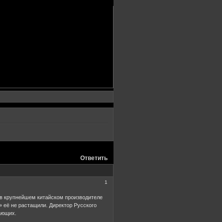
Ответить
1
 в крупнейшем китайском производителе
 её не растащили. Директор Русского
ающих.